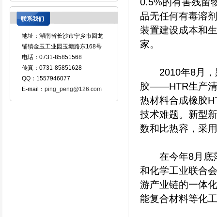
0.5%的有害残
品无任何有毒溶
联系我们
装置建设成本和
地址：湖南省长沙市宁乡市回龙
家。
铺镇金玉工业园玉塘路东168号
电话：0731-85851568
传真：0731-85851628
2010年8月，
QQ：1557946077
胶——HTR生产
E-mail：
ping_peng@126.com
热材料合成橡胶H
技术难题。新型新
数和比热容，采
在今年8月底落
和化学工业联合
游产业链的一体
能复合材料等化