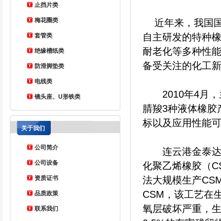
止挡片类
梅花圈类
近年来，我国
自主研发的特种
套管类
耐老化等多种性
绝缘槽纸类
备受关注的化工
防滑脚垫类
电线类
2010年4月，
镜头座、U形铁类
腈羧3种液体橡胶
标以及应用性能
关于我们
公司简介
连云港金泰达橡胶
公司设备
化聚乙烯橡胶（C
资质证书
法大规模生产CS
CSM，该工艺在
品质政策
氧层破坏严重，
联系我们