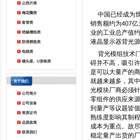
止挡片类
梅花圈类
中国已经成为世
销售额约为407
套管类
业的工业总产值约
绝缘槽纸类
液晶显示器背光
防滑脚垫类
电线类
背光模组技术
镜头座、U形铁类
碍并不高，吸引
是可以大量产的商
就越来越多，其
关于我们
光模块厂商必须
公司简介
零组件的供应来
公司设备
到量产等议题皆值
资质证书
熟练度影响其制
品质政策
成本为重点。故
联系我们
稳定量产出货的厂商将仅