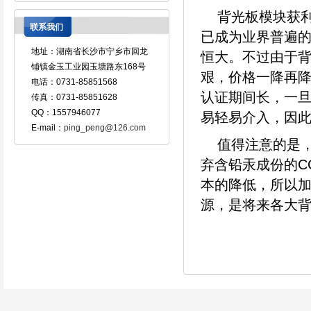
背光板模块获
联系我们
已成为业界普遍
地址：湖南省长沙市宁乡市回龙
恒大。不过由于
铺镇金玉工业园玉塘路东168号
艰，价格一降再
电话：0731-85851568
认证期间长，一旦
传真：0731-85851628
QQ：1557946077
易轻易介入，因
E-mail：
ping_peng@126.com
值得注意的是
弃含铅汞成份的C
本的降低，所以加
源，是将来各大