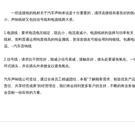
一些连接线的线材关于汽车声响来说是十分重要的，涌淳连接线有着良好的线
小。声响线材又包括信号线和电源线两大类。
1.电源线：要求电流电压稳定，阻抗小，电流衰减小。电源线材的选择与功率有关
线材。资料普通运用纯度很高的纯金属线，资深发烧友可能会用到纯银线。包裹电
温。--汽车音响线
2.信号线：请求抗干扰性好，能减少信号衰减，接触良好，接头处要避免氧化。一
环式插头，并在插头外表镀金以避免氧化。
汽车声响线公司坚信，通过全体员工精诚团结，本着“了解顾客需求、制造优良产
责任、共享经营成果”的经营理念，我们将会得到更多客户的支持，不断的将业务
会贡献一份应有的力量。