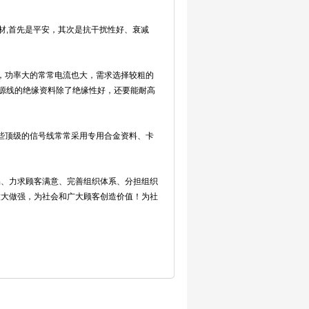
材,首先是平安，其次是抗干扰性好、衰减
，功率大的常常电流也大，需求选择较粗的
源线的绝缘资料除了绝缘性好，还要能耐高
些顶级的信号线常常采用专用合金资料、卡
品、力求顾客满意、完善组织体系、分担组织
做大做强，为社会和广大顾客创造价值！为社